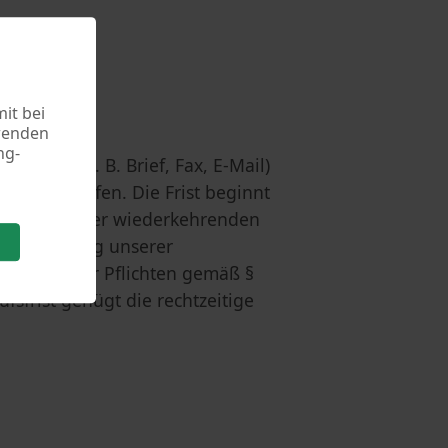
it bei
rwenden
ng-
tform (z. B. Brief, Fax, E-Mail)
he widerrufen. Die Frist beginnt
änger (bei der wiederkehrenden
vor Erfüllung unserer
owie unserer Pflichten gemäß §
sfrist genügt die rechtzeitige