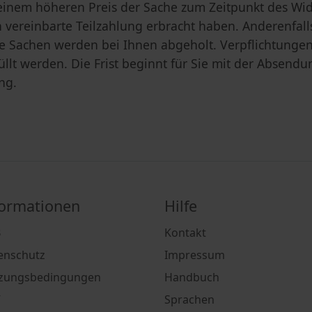
 einem höheren Preis der Sache zum Zeitpunkt des Wid
 vereinbarte Teilzahlung erbracht haben. Anderenfalls
ge Sachen werden bei Ihnen abgeholt. Verpflichtunge
llt werden. Die Frist beginnt für Sie mit der Absendu
ng.
formationen
Hilfe
B
Kontakt
enschutz
Impressum
zungsbedingungen
Handbuch
V
Sprachen